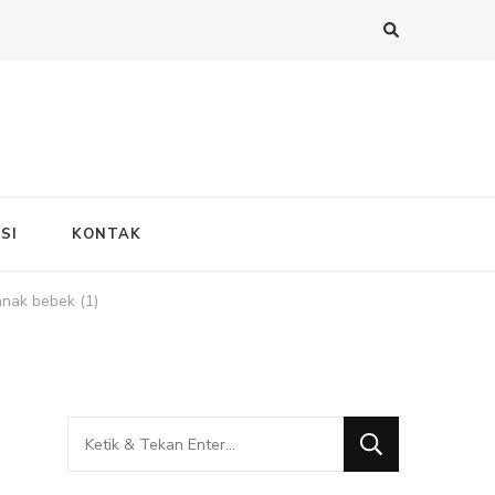
SI
KONTAK
anak bebek (1)
Mencari
Sesuatu?