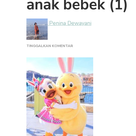
anak bebek (1)
Penina Dewayani
PADA
TINGGALKAN KOMENTAR
ANAK
BEBEK
(1)