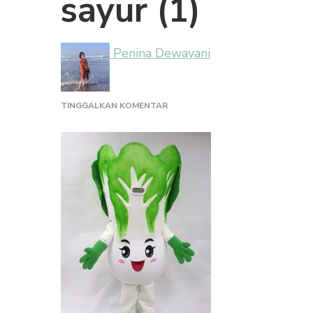
sayur (1)
Penina Dewayani
PADA
TINGGALKAN KOMENTAR
SAYUR
(1)