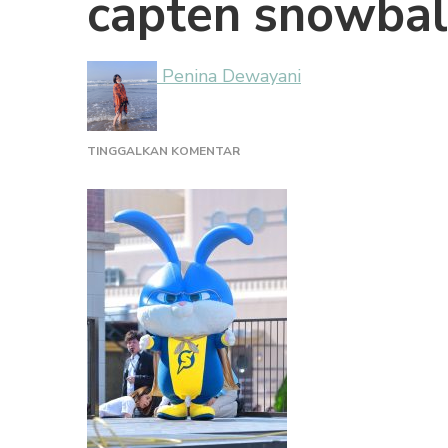
capten snowball
Penina Dewayani
PADA
TINGGALKAN KOMENTAR
CAPTEN
SNOWBALL
(1)