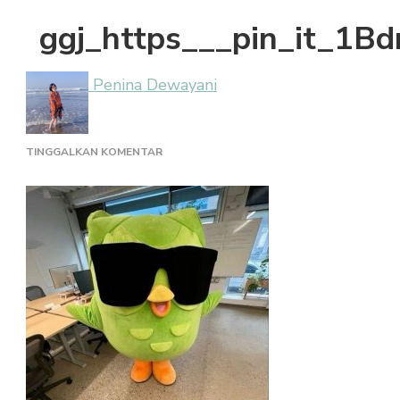
ggj_https___pin_it_1B
Penina Dewayani
PADA
TINGGALKAN KOMENTAR
GGJ_HTTPS___PIN_IT_1BDRAPQUT