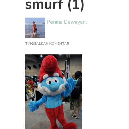
smurf (1)
Penina Dewayani
PADA
TINGGALKAN KOMENTAR
SMURF
(1)