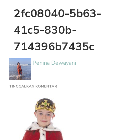
2fc08040-5b63-
41c5-830b-
714396b7435c
Penina Dewayani
PADA
TINGGALKAN KOMENTAR
2FC08040-
5B63-
41C5-
830B-
714396B7435C