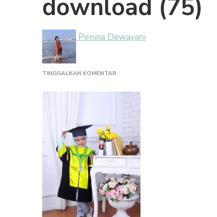
download (75)
Penina Dewayani
PADA
TINGGALKAN KOMENTAR
DOWNLOAD
(75)