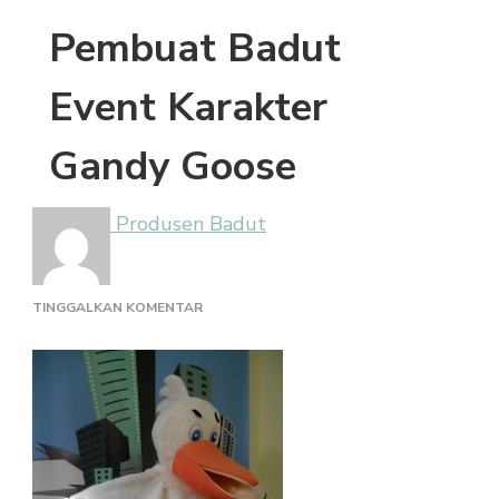
Pembuat Badut
Event Karakter
Gandy Goose
Produsen Badut
PADA
TINGGALKAN KOMENTAR
PEMBUAT
BADUT
EVENT
KARAKTER
GANDY
GOOSE