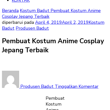
KONTAK
Beranda
Kostum Badut
Pembuat Kostum Anime
Cosplay Jepang Terbaik
diperbarui pada
April 4, 2019
April 2, 2019
Kostum
Badut
Produsen Badut
Pembuat Kostum Anime Cosplay
Jepang Terbaik
pada
Pemb
Kost
Produsen Badut
Tinggalkan Komentar
Anim
Cospl
Pembuat
Jepan
Kostum
Terba
Anime