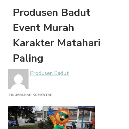
Produsen Badut
Event Murah
Karakter Matahari
Paling
Produsen Badut
PADA
TINGGALKAN KOMENTAR
PRODUSEN
BADUT
EVENT
MURAH
KARAKTER