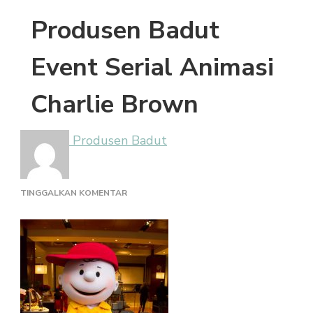
Produsen Badut
Event Serial Animasi
Charlie Brown
Produsen Badut
PADA
TINGGALKAN KOMENTAR
PRODUSEN
BADUT
EVENT
SERIAL
ANIMASI
CHARLIE
BROWN