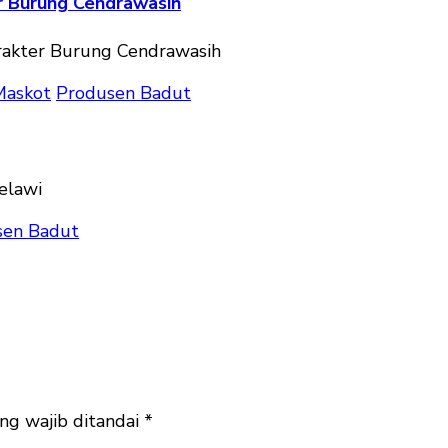
r Burung Cendrawasih
Maskot
Produsen Badut
sen Badut
ng wajib ditandai
*