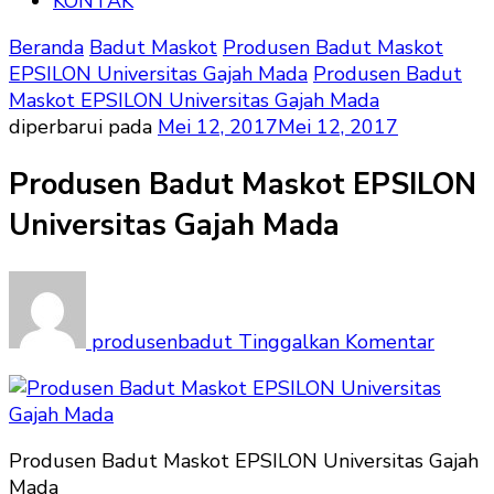
KONTAK
Beranda
Badut Maskot
Produsen Badut Maskot
EPSILON Universitas Gajah Mada
Produsen Badut
Maskot EPSILON Universitas Gajah Mada
diperbarui pada
Mei 12, 2017
Mei 12, 2017
Produsen Badut Maskot EPSILON
Universitas Gajah Mada
pada
Produ
Badut
produsenbadut
Tinggalkan Komentar
Masko
EPSIL
Univer
Gajah
Produsen Badut Maskot EPSILON Universitas Gajah
Mada
Mada