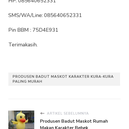
HP: 085640652331
SMS/WA/Line: 085640652331
Pin BBM : 75D4E931
Terimakasih.
PRODUSEN BADUT MASKOT KARAKTER KURA-KURA
PALING MURAH
ARTIKEL SEBELUMNYA
Produsen Badut Maskot Rumah
Makan Karakter Bebek