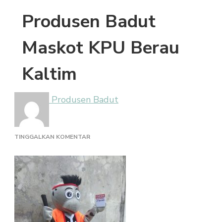
Produsen Badut
Maskot KPU Berau
Kaltim
Produsen Badut
PADA
TINGGALKAN KOMENTAR
PRODUSEN
BADUT
MASKOT
KPU
BERAU
KALTIM