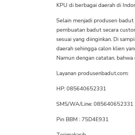
KPU di berbagai daerah di Indon
Selain menjadi produsen badu
pembuatan badut secara custom.
sesuai yang diinginkan. Di samp
daerah sehingga calon klien yan
Namun dengan catatan, bahwa o
Layanan produsenbadut.com:
HP: 085640652331
SMS/WA/Line: 085640652331
Pin BBM : 75D4E931
Terimakasih.