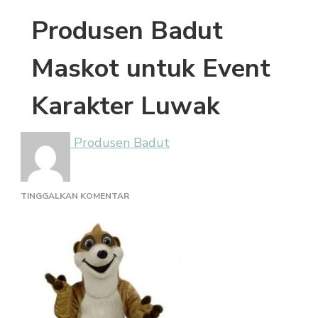
Produsen Badut
Maskot untuk Event
Karakter Luwak
Produsen Badut
PADA
TINGGALKAN KOMENTAR
PRODUSEN
BADUT
MASKOT
UNTUK
EVENT
KARAKTER
LUWAK