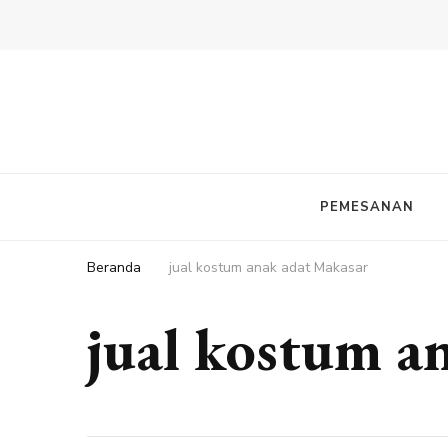
PEMESANAN
Beranda
jual kostum anak adat Makasar
jual kostum a