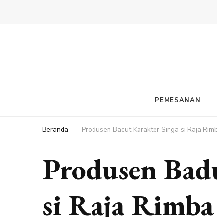
PEMESANAN
Beranda
Produsen Badut Karakter Singa si Raja Rim
Produsen Badu
si Raja Rimba