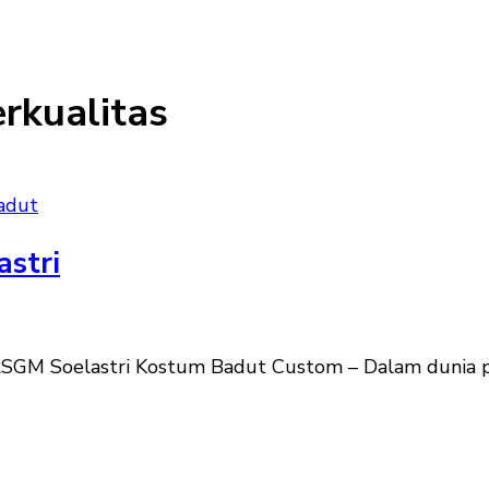
rkualitas
adut
stri
 RSGM Soelastri Kostum Badut Custom – Dalam dunia p