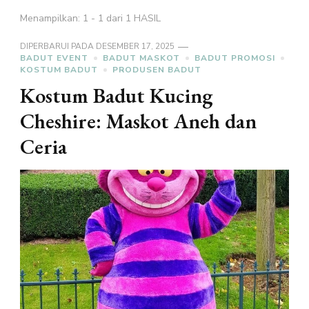
Menampilkan: 1 - 1 dari 1 HASIL
DIPERBARUI PADA
DESEMBER 17, 2025
BADUT EVENT
BADUT MASKOT
BADUT PROMOSI
KOSTUM BADUT
PRODUSEN BADUT
Kostum Badut Kucing
Cheshire: Maskot Aneh dan
Ceria