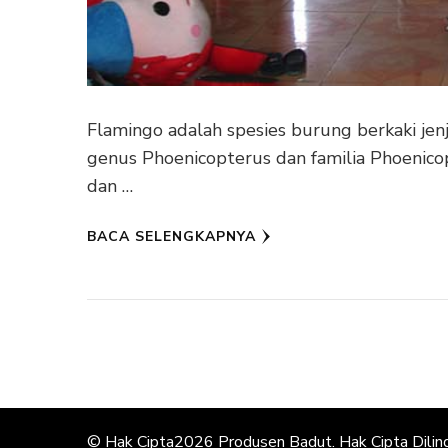
Flamingo adalah spesies burung berkaki jen
genus Phoenicopterus dan familia Phoenico
dan …
BACA SELENGKAPNYA
© Hak Cipta2026
Produsen Badut
. Hak Cipta Dilin