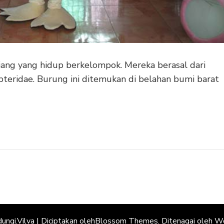
jang yang hidup berkelompok. Mereka berasal dari
pteridae. Burung ini ditemukan di belahan bumi barat
dungi.
Vilva | Diciptakan oleh
Blossom Themes
. Ditenagai oleh
Wo