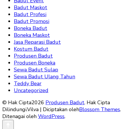
Badut Event
Badut Maskot
Badut Profesi
Badut Promosi
Boneka Badut
Boneka Maskot
Jasa Reparasi Badut
Kostum Badut
Produsen Badut
Produsen Boneka
Sewa Badut Sulap
Sewa Badut Ulang Tahun
Teddy Bear
Uncategorized
© Hak Cipta2026
Produsen Badut
. Hak Cipta
Dilindungi.
Vilva | Diciptakan oleh
Blossom Themes
.
Ditenagai oleh
WordPress
.