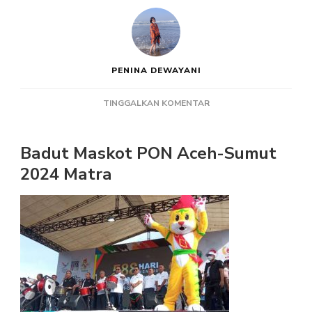
PENINA DEWAYANI
PADA
TINGGALKAN KOMENTAR
BADUT
MASKOT
PON
Badut Maskot PON Aceh-Sumut
ACEH-
2024 Matra
SUMUT
2024
MATRA