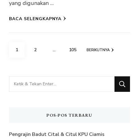
yang digunakan …
BACA SELENGKAPNYA
Paginasi
HALAMAN
HALAMAN
HALAMAN
1
2
…
105
BERIKUTNYA
pos
Mencari
Sesuatu?
POS-POS TERBARU
Pengrajin Badut Cital & Citul KPU Ciamis