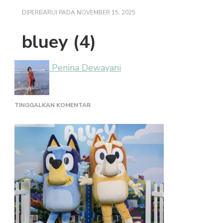
DIPERBARUI PADA
NOVEMBER 15, 2025
bluey (4)
Penina Dewayani
PADA
TINGGALKAN KOMENTAR
BLUEY
(4)