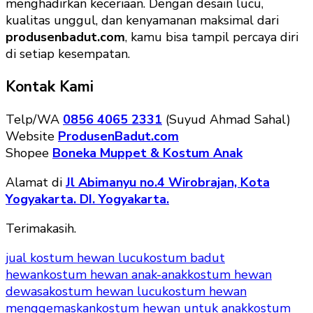
menghadirkan keceriaan. Dengan desain lucu,
kualitas unggul, dan kenyamanan maksimal dari
produsenbadut.com
, kamu bisa tampil percaya diri
di setiap kesempatan.
Kontak Kami
Telp/WA
0856 4065 2331
(Suyud Ahmad Sahal)
Website
ProdusenBadut.com
Shopee
Boneka Muppet & Kostum Anak
Alamat di
Jl Abimanyu no.4 Wirobrajan, Kota
Yogyakarta. DI. Yogyakarta.
Terimakasih.
jual kostum hewan lucu
kostum badut
hewan
kostum hewan anak-anak
kostum hewan
dewasa
kostum hewan lucu
kostum hewan
menggemaskan
kostum hewan untuk anak
kostum