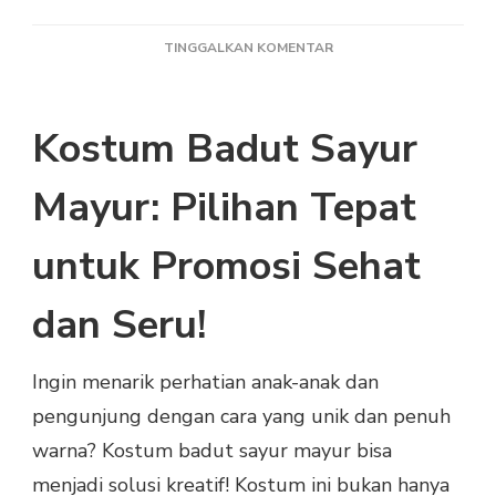
PADA
TINGGALKAN KOMENTAR
KOSTUM
BADUT
SAYUR
Kostum Badut Sayur
MAYUR
LUCU
&
Mayur: Pilihan Tepat
EDUKATIF
UNTUK
untuk Promosi Sehat
PROMOSI
&
EVENT
dan Seru!
SEKOLAH
Ingin menarik perhatian anak-anak dan
pengunjung dengan cara yang unik dan penuh
warna? Kostum badut sayur mayur bisa
menjadi solusi kreatif! Kostum ini bukan hanya