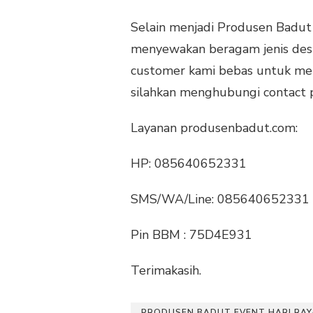
Selain menjadi Produsen Badut 
menyewakan beragam jenis desi
customer kami bebas untuk memil
silahkan menghubungi contact p
Layanan produsenbadut.com:
HP: 085640652331
SMS/WA/Line: 085640652331
Pin BBM : 75D4E931
Terimakasih.
PRODUSEN BADUT EVENT HARI RAY