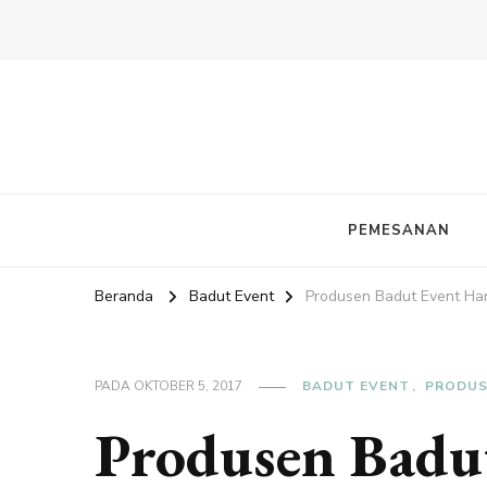
PEMESANAN
Beranda
Badut Event
Produsen Badut Event Har
PADA
OKTOBER 5, 2017
BADUT EVENT
PRODUS
Produsen Badu