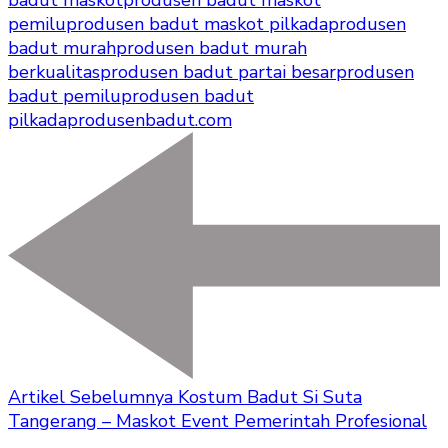
badut maskot
produsen badut maskot
pemilu
produsen badut maskot pilkada
produsen
badut murah
produsen badut murah
berkualitas
produsen badut partai besar
produsen
badut pemilu
produsen badut
pilkada
produsenbadut.com
Artikel Sebelumnya
Kostum Badut Si Suta
Tangerang – Maskot Event Pemerintah Profesional