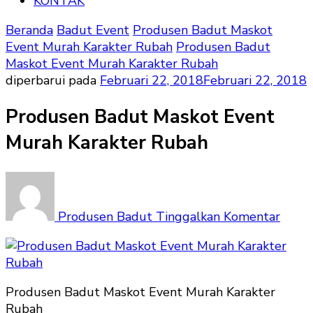
KONTAK
Beranda
Badut Event
Produsen Badut Maskot
Event Murah Karakter Rubah
Produsen Badut
Maskot Event Murah Karakter Rubah
diperbarui pada
Februari 22, 2018
Februari 22, 2018
Produsen Badut Maskot Event
Murah Karakter Rubah
pada
Prod
Badu
Produsen Badut
Tinggalkan Komentar
Mask
Event
Mura
Karak
Produsen Badut Maskot Event Murah Karakter
Ruba
Rubah