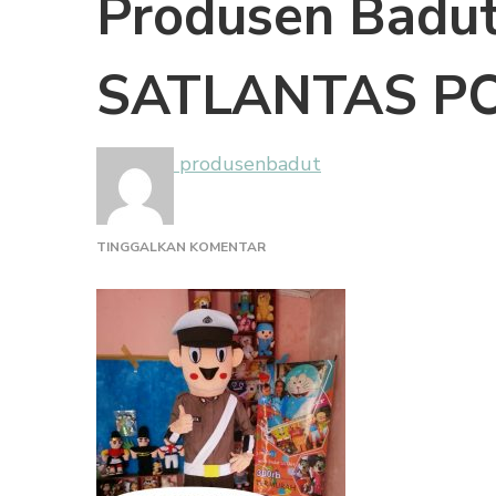
Produsen Badu
SATLANTAS PO
produsenbadut
PADA
TINGGALKAN KOMENTAR
PRODUSEN
BADUT
MASKOT
SATLANTAS
POLRI