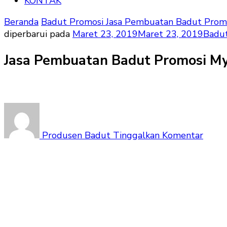
KONTAK
Beranda
Badut Promosi
Jasa Pembuatan Badut Prom
diperbarui pada
Maret 23, 2019
Maret 23, 2019
Badu
Jasa Pembuatan Badut Promosi My
pada
Jasa
Pemb
Produsen Badut
Tinggalkan Komentar
Badu
Promo
My
Melo
Palin
Mura