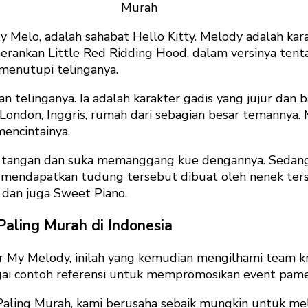
Murah
 Melo, adalah sahabat Hello Kitty. Melody adalah karak
erankan Little Red Ridding Hood, dalam versinya tent
menutupi telinganya.
n telinganya. Ia adalah karakter gadis yang jujur dan b
, London, Inggris, rumah dari sebagian besar temannya.
mencintainya.
 tangan dan suka memanggang kue dengannya. Sedangk
ldy mendapatkan tudung tersebut dibuat oleh nenek te
 dan juga Sweet Piano.
aling Murah di Indonesia
ter My Melody, inilah yang kemudian mengilhami team
i contoh referensi untuk mempromosikan event pameran
ling Murah, kami berusaha sebaik mungkin untuk mel