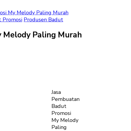
osi My Melody Paling Murah
t Promosi
Produsen Badut
 Melody Paling Murah
uatan
t
si
Jasa
Pembuatan
dy
Badut
g
Promosi
h
My Melody
Paling