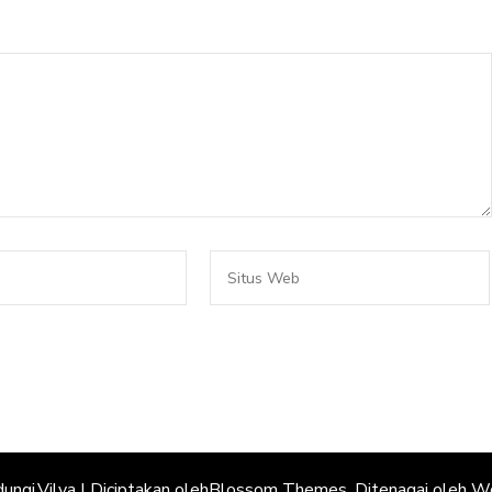
dungi.
Vilva | Diciptakan oleh
Blossom Themes
. Ditenagai oleh
Wo