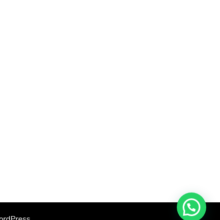
rdPress
.