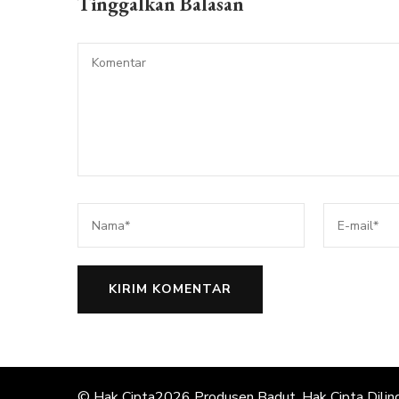
Tinggalkan Balasan
© Hak Cipta2026
Produsen Badut
. Hak Cipta Dilin