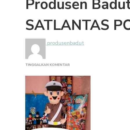
Produsen Badu
SATLANTAS PO
produsenbadut
PADA
TINGGALKAN KOMENTAR
PRODUSEN
BADUT
MASKOT
SATLANTAS
POLRI