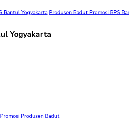
 Bantul Yogyakarta
Produsen Badut Promosi BPS Ban
ul Yogyakarta
sen
si
l
arta
 Promosi
Produsen Badut