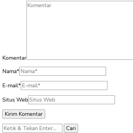
Komentar
Nama
*
E-mail
*
Situs Web
Mencari