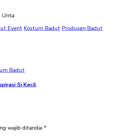
ut Event
Kostum Badut
Produsen Badut
tum Badut
irasi Si Kecil
ng wajib ditandai
*