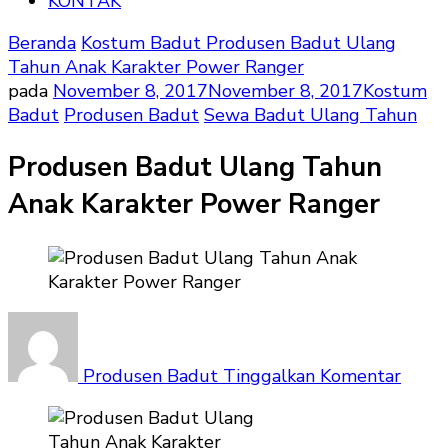
KONTAK
Beranda
Kostum Badut
Produsen Badut Ulang
Tahun Anak Karakter Power Ranger
pada
November 8, 2017
November 8, 2017
Kostum
Badut
Produsen Badut
Sewa Badut Ulang Tahun
Produsen Badut Ulang Tahun
Anak Karakter Power Ranger
pada
Prod
Badu
Produsen Badut
Tinggalkan Komentar
Ulan
Tahu
Anak