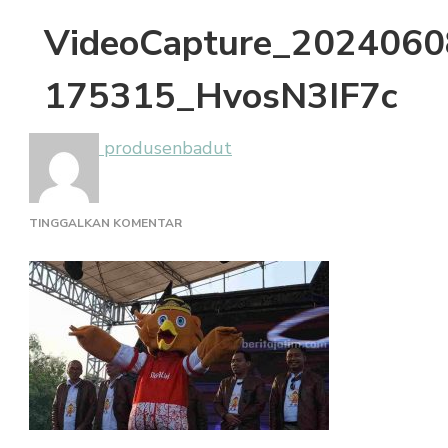
VideoCapture_2024060
175315_HvosN3IF7c
produsenbadut
PADA
TINGGALKAN KOMENTAR
VIDEOCAPTURE_20240608-
175315_HVOSN3IF7C