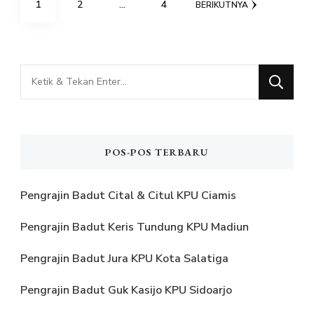
HALAMAN
HALAMAN
HALAMAN
1
2
…
4
BERIKUTNYA
pos
Mencari
Sesuatu?
POS-POS TERBARU
Pengrajin Badut Cital & Citul KPU Ciamis
Pengrajin Badut Keris Tundung KPU Madiun
Pengrajin Badut Jura KPU Kota Salatiga
Pengrajin Badut Guk Kasijo KPU Sidoarjo