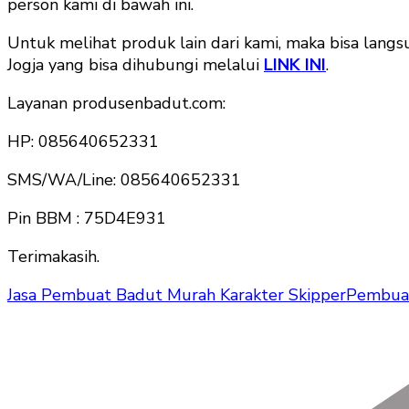
person kami di bawah ini.
Untuk melihat produk lain dari kami, maka bisa langs
Jogja yang bisa dihubungi melalui
LINK INI
.
Layanan produsenbadut.com:
HP: 085640652331
SMS/WA/Line: 085640652331
Pin BBM : 75D4E931
Terimakasih.
Jasa Pembuat Badut Murah Karakter Skipper
Pembua