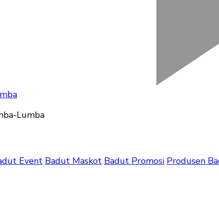
umba
adut Event
Badut Maskot
Badut Promosi
Produsen Ba