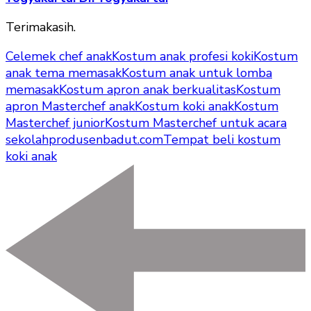
Terimakasih.
Celemek chef anak
Kostum anak profesi koki
Kostum
anak tema memasak
Kostum anak untuk lomba
memasak
Kostum apron anak berkualitas
Kostum
apron Masterchef anak
Kostum koki anak
Kostum
Masterchef junior
Kostum Masterchef untuk acara
sekolah
produsenbadut.com
Tempat beli kostum
koki anak