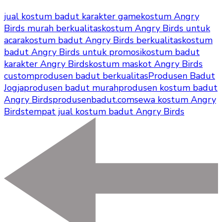
jual kostum badut karakter game
kostum Angry
Birds murah berkualitas
kostum Angry Birds untuk
acara
kostum badut Angry Birds berkualitas
kostum
badut Angry Birds untuk promosi
kostum badut
karakter Angry Birds
kostum maskot Angry Birds
custom
produsen badut berkualitas
Produsen Badut
Jogja
produsen badut murah
produsen kostum badut
Angry Birds
produsenbadut.com
sewa kostum Angry
Birds
tempat jual kostum badut Angry Birds