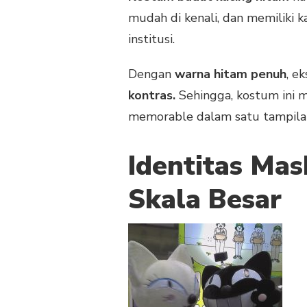
HITAM
mudah di kenali, dan memiliki k
UNTUK
MASKOT
institusi.
SKALA
BESAR
Dengan
warna hitam penuh
, e
kontras.
Sehingga, kostum ini
memorable dalam satu tampila
Identitas Ma
Skala Besar