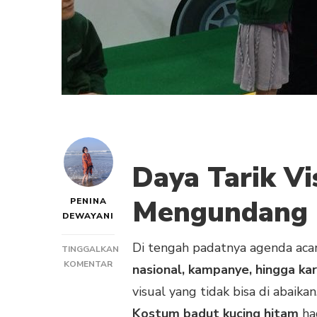
Daya Tarik V
Mengundang 
PENINA
DEWAYANI
Di tengah padatnya agenda acar
TINGGALKAN
PADA
KOMENTAR
nasional, kampanye, hingga kar
KOSTUM
visual yang tidak bisa di abaikan
BADUT
KUCING
Kostum badut kucing hitam
had