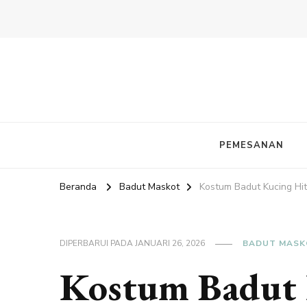
PEMESANAN
Beranda
Badut Maskot
Kostum Badut Kucing Hi
DIPERBARUI PADA
JANUARI 26, 2026
BADUT MASK
Kostum Badut