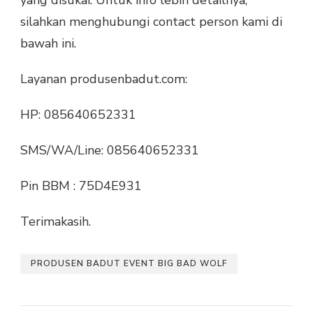
yang disukai. Untuk info lebih detailnya,
silahkan menghubungi contact person kami di
bawah ini.
Layanan produsenbadut.com:
HP: 085640652331
SMS/WA/Line: 085640652331
Pin BBM : 75D4E931
Terimakasih.
PRODUSEN BADUT EVENT BIG BAD WOLF