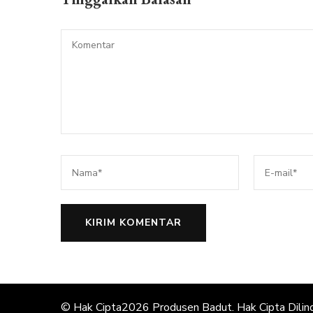
© Hak Cipta2026
Produsen Badut
. Hak Cipta Dilin