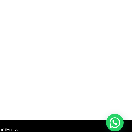
rdPress
.