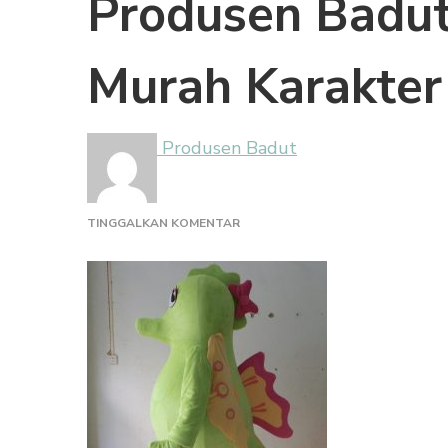
Produsen Badut
Murah Karakter
Produsen Badut
PADA
TINGGALKAN KOMENTAR
PRODUSEN
BADUT
ULANG
TAHUN
MURAH
KARAKTER
KUDA
LAUT