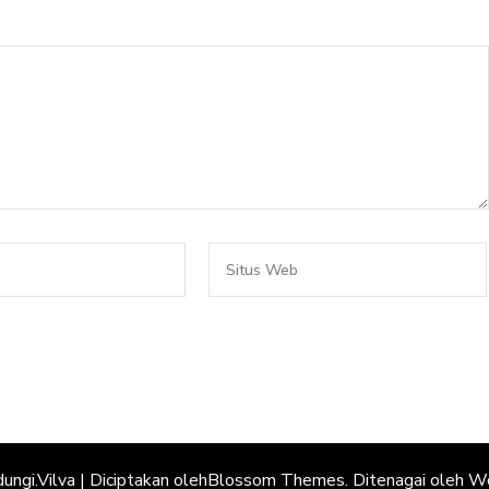
dungi.
Vilva | Diciptakan oleh
Blossom Themes
. Ditenagai oleh
Wo