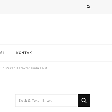
SI
KONTAK
un Murah Karakter Kuda Laut
Mencari
Sesuatu?