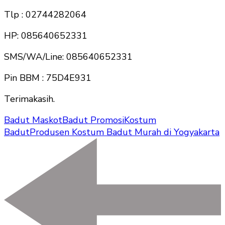
Tlp : 02744282064
HP: 085640652331
SMS/WA/Line: 085640652331
Pin BBM : 75D4E931
Terimakasih.
Badut Maskot
Badut Promosi
Kostum
Badut
Produsen Kostum Badut Murah di Yogyakarta