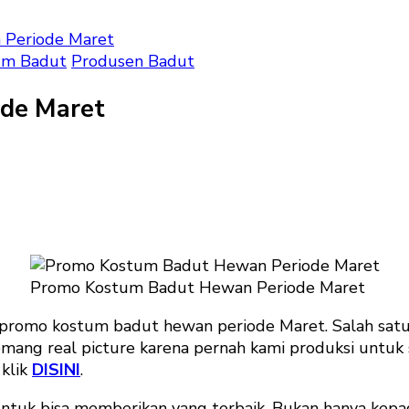
Periode Maret
um Badut
Produsen Badut
de Maret
o
um
t
n
Promo Kostum Badut Hewan Periode Maret
de
 promo kostum badut hewan periode Maret. Salah satu c
t
memang real picture karena pernah kami produksi untu
 klik
DISINI
.
untuk bisa memberikan yang terbaik. Bukan hanya kep