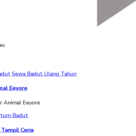
adut
Sewa Badut Ulang Tahun
mal Eeyore
stum Badut
 Tampil Ceria