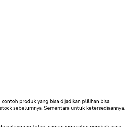
ontoh produk yang bisa dijadikan plilihan bisa
k stock sebelumnya. Sementara untuk ketersediaannya,
ada pelanggan tetap, namun juga calon pembeli yang