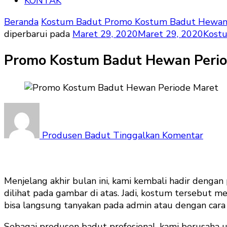
KONTAK
Beranda
Kostum Badut
Promo Kostum Badut Hewan 
diperbarui pada
Maret 29, 2020
Maret 29, 2020
Kost
Promo Kostum Badut Hewan Perio
pada
Prom
Kost
Produsen Badut
Tinggalkan Komentar
Badu
Hewa
Perio
Menjelang akhir bulan ini, kami kembali hadir dengan
Mare
dilihat pada gambar di atas. Jadi, kostum tersebut 
bisa langsung tanyakan pada admin atau dengan cara
Sebagai produsen badut profesional, kami berusaha 