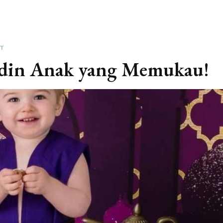
T
din Anak yang Memukau!