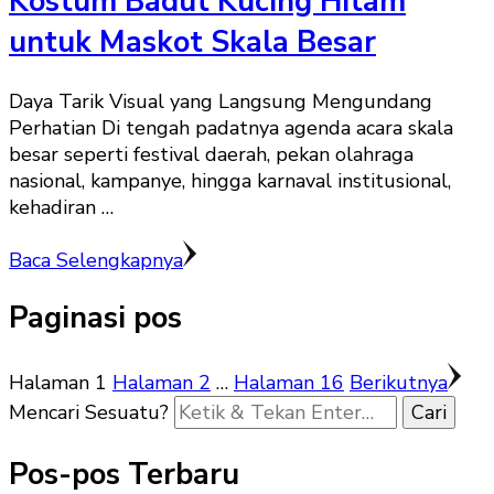
Kostum Badut Kucing Hitam
untuk Maskot Skala Besar
Daya Tarik Visual yang Langsung Mengundang
Perhatian Di tengah padatnya agenda acara skala
besar seperti festival daerah, pekan olahraga
nasional, kampanye, hingga karnaval institusional,
kehadiran …
Baca Selengkapnya
Paginasi pos
Halaman
1
Halaman
2
…
Halaman
16
Berikutnya
Mencari Sesuatu?
Pos-pos Terbaru