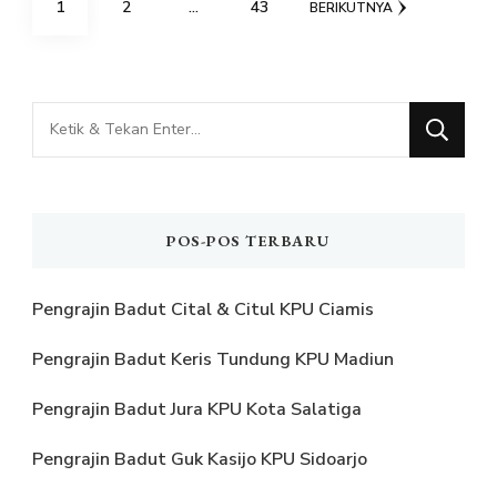
HALAMAN
HALAMAN
HALAMAN
1
2
…
43
BERIKUTNYA
pos
Mencari
Sesuatu?
POS-POS TERBARU
Pengrajin Badut Cital & Citul KPU Ciamis
Pengrajin Badut Keris Tundung KPU Madiun
Pengrajin Badut Jura KPU Kota Salatiga
Pengrajin Badut Guk Kasijo KPU Sidoarjo