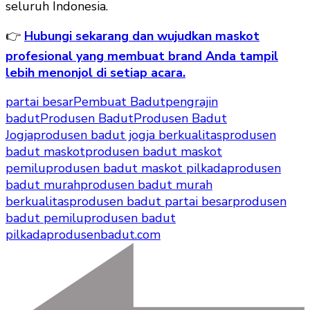
seluruh Indonesia.
👉
Hubungi sekarang dan wujudkan maskot
profesional yang membuat brand Anda tampil
lebih menonjol di setiap acara.
partai besar
Pembuat Badut
pengrajin
badut
Produsen Badut
Produsen Badut
Jogja
produsen badut jogja berkualitas
produsen
badut maskot
produsen badut maskot
pemilu
produsen badut maskot pilkada
produsen
badut murah
produsen badut murah
berkualitas
produsen badut partai besar
produsen
badut pemilu
produsen badut
pilkada
produsenbadut.com